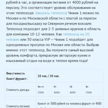
рублей в час, а организация питания от 4000 рублей на
персону. Это соответствует уровню обслуживания на
этом теплоходе.
Заказать теплоход
Чижик 1 можно по
Москве и по Московской области с платой за перегон
для посадки/высадку на Северном речном вокзале.
Теплоход подходит для 2-3 дневных круизов в область
для компании 10-12 человек. Как
теплоход на 20
человек
или 30 класса VIP — Чижик 1 подойдет для
однодневных прогулок по Москве или области. Выбрав
именно этот теплоход, Вы получите самый высокий
уровень комфорта, прекрасную авторскую кухню и
изысканный отдых на воде в теплое время года!
Вместимость
20 чел. / 30 чел.
бакет\фуршет:
Пн-чт
Пт
Сб
Вс
Стоимость аренды
35000
40000
40000
35000
банкет от 5000 рублей на человека,фуршет от 4000
Стоимость питания: